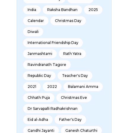
India
Raksha Bandhan
2025
Calendar
Christmas Day
Diwali
International Friendship Day
Janmashtami
Rath Yatra
Ravindranath Tagore
Republic Day
Teacher's Day
2021
2022
Balamani Amma
Chhath Puja
Christmas Eve
Dr Sarvapalli Radhakrishnan
Eid al-Adha
Father's Day
Gandhi Jayanti
Ganesh Chaturthi