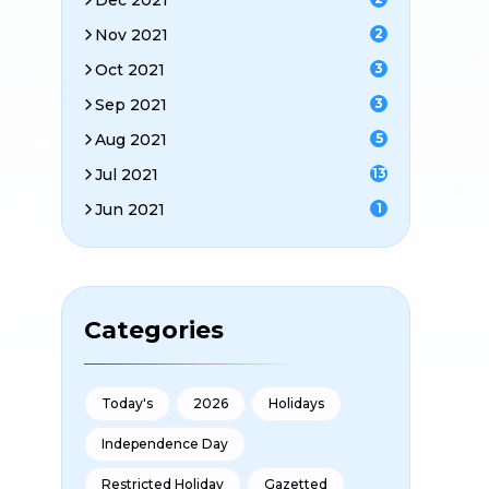
Dec 2021
Nov 2021
2
Oct 2021
3
Sep 2021
3
Aug 2021
5
Jul 2021
13
Jun 2021
1
Categories
Today's
2026
Holidays
Independence Day
Restricted Holiday
Gazetted