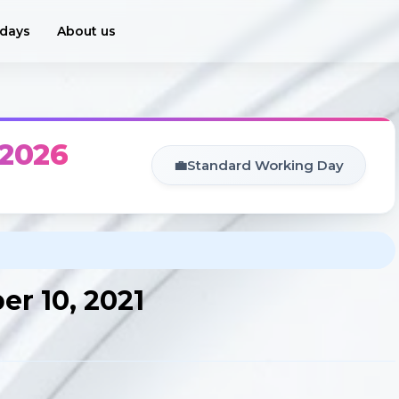
idays
About us
 2026
💼
Standard Working Day
r 10, 2021