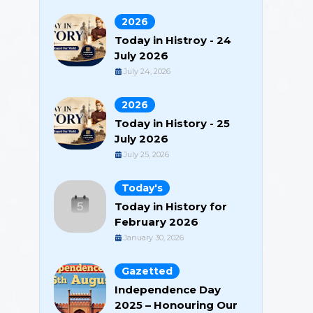
2026
Today in Histroy - 24
July 2026
July 24, 2026
2026
Today in History - 25
July 2026
July 25, 2026
Today's
Today in History for
February 2026
January 30, 2026
Gazetted
Independence Day
2025 – Honouring Our